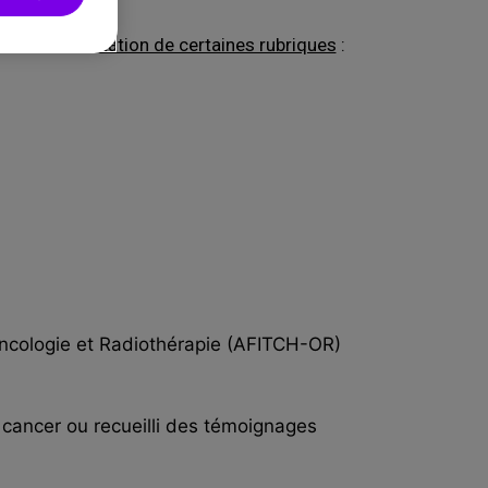
tion à l’alimentation de certaines rubriques
:
Oncologie et Radiothérapie (AFITCH-OR)
 cancer ou recueilli des
témoignages