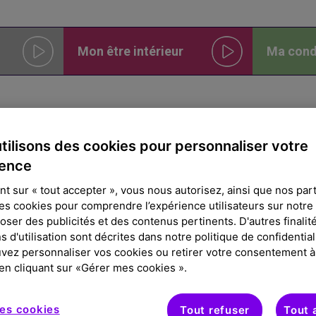
Mon être intérieur
Ma cond
ts
tilisons des cookies pour personnaliser votre
ience
ble des personnes qui ont œuvré à la réalisation de ce web d
nt sur « tout accepter », vous nous autorisez, ainsi que nos par
des cookies pour comprendre l’expérience utilisateurs sur notre s
ser des publicités et des contenus pertinents. D'autres finalité
s d'utilisation sont décrites dans notre politique de confidential
vez personnaliser vos cookies ou retirer votre consentement à
-réalisateur
n cliquant sur «Gérer mes cookies ».
itut Universitaire du Cancer Toulouse – Oncopole (IUCT-O
r Guy Laurent du programme
Assistance des Malades Am
 pour leur confiance, toutes les personnes interviewées
es cookies
Tout refuser
Tout 