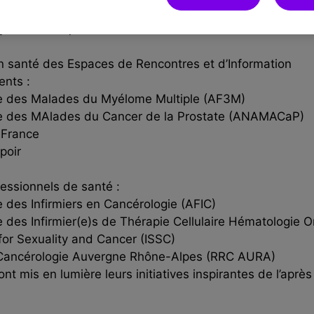
ujet de la vie après les traitements de cancers et la contribu
n santé des
Espaces de Rencontres et d’Information
ents :
se des Malades du Myélome Multiple (AF3M)
le des MAlades du Cancer de la Prostate (ANAMACaP)
 France
poir
essionnels de santé :
 des Infirmiers en Cancérologie (AFIC)
e des Infirmier(e)s de Thérapie Cellulaire Hématologie 
 for Sexuality and Cancer (ISSC)
Cancérologie Auvergne Rhône-Alpes (RRC AURA)
 ont mis en lumière leurs
initiatives inspirantes
de l’après