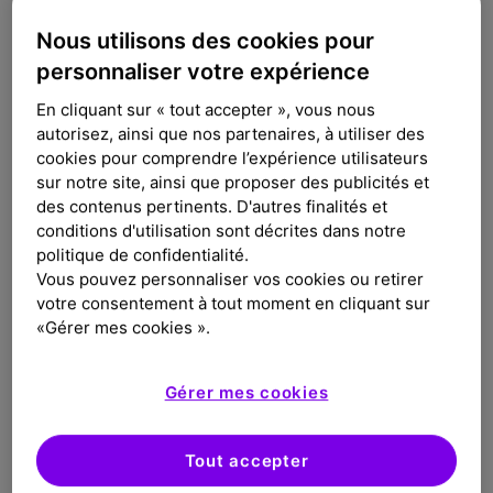
Nous utilisons des cookies pour
Sanofi a fait le choix de se référer aux normes
personnaliser votre expérience
internationales en matière d’accessibilité
numérique, leurs contenus et services web doivent
En cliquant sur « tout accepter », vous nous
en conséquence satisfaire aux critères de succès
autorisez, ainsi que nos partenaires, à utiliser des
des
Règles pour l’accessibilité des contenus web
cookies pour comprendre l’expérience utilisateurs
sur notre site, ainsi que proposer des publicités et
(WCAG)
2.2 de niveau simple A (A) et double A
des contenus pertinents. D'autres finalités et
(AA).
conditions d'utilisation sont décrites dans notre
politique de confidentialité.
Les Règles pour l’accessibilité des contenus Web
Vous pouvez personnaliser vos cookies ou retirer
(WCAG) définissent les exigences pour les
votre consentement à tout moment en cliquant sur
concepteurs et développeurs afin d’améliorer
«Gérer mes cookies ».
l’accessibilité pour les personnes en situation de
handicap. Elle définit trois niveaux de conformité :
Gérer mes cookies
Niveau A, Niveau AA et Niveau AAA.
Ce site web est partiellement conforme au niveau
Tout accepter
AA WCAG 2.2, en raison des limitations décrites ci-