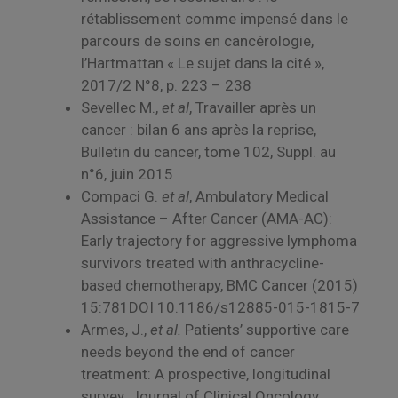
rétablissement comme impensé dans le
parcours de soins en cancérologie,
l’Hartmattan « Le sujet dans la cité »,
2017/2 N°8, p. 223 – 238
Sevellec M.,
et al
, Travailler après un
cancer : bilan 6 ans après la reprise,
Bulletin du cancer, tome 102, Suppl. au
n°6, juin 2015
Compaci G.
et al
, Ambulatory Medical
Assistance – After Cancer (AMA-AC):
Early trajectory for aggressive lymphoma
survivors treated with anthracycline-
based chemotherapy, BMC Cancer (2015)
15:781DOI 10.1186/s12885-015-1815-7
Armes, J.,
et al.
Patients’ supportive care
needs beyond the end of cancer
treatment: A prospective, longitudinal
survey. Journal of Clinical Oncology,