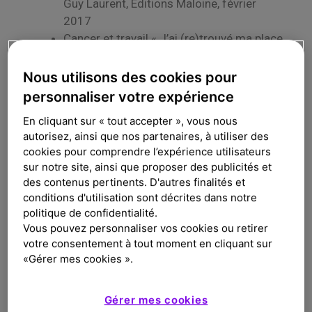
Guy Laurent, Editions Maloine, février
2017
Cancer et travail « J’ai (re)trouvé ma place
! Comment trouver la vôtre ? », Anne
Sophie Tuszynski, Editions Eyrolles, février
Nous utilisons des cookies pour
2017
personnaliser votre expérience
Que font les 10 millions de malades
En cliquant sur « tout accepter », vous nous
? Vivre et travailler avec une maladie
autorisez, ainsi que nos partenaires, à utiliser des
chronique,
Dominique Lhuilier
,
Anne-Marie
cookies pour comprendre l’expérience utilisateurs
Waser
; Collection
Clinique du
travail
,
sur notre site, ainsi que proposer des publicités et
février 2016
des contenus pertinents. D'autres finalités et
Vivre après un cancer – Favoriser le soin
conditions d'utilisation sont décrites dans notre
de soi, Jean-Christophe Mino – Céline
politique de confidentialité.
Vous pouvez personnaliser vos cookies ou retirer
Lefève, Edition Dunod, Collection : santé
votre consentement à tout moment en cliquant sur
sociale, 2016
«Gérer mes cookies ».
L’aide aux aidants – A l’aide ! Concepts,
modèles, méthodes et défis. Jean
Bouisson, Hélène Amieva, Editions In
Gérer mes cookies