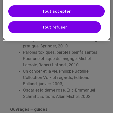
Press, mai 2015
Devenir acteur de sa guérison grâce à
Tout accepter
l’accompagnement thérapeutique, Jean-
Loup Mouysset, Editions Mosaïque-Santé,
janvier 2014
Tout refuser
Aider à vivre après un cancer, Laurent
Zelek, Nicole Zernik, Collection oncologie
pratique, Springer, 2010
Paroles toxiques, paroles bienfaisantes.
Pour une éthique du langage, Michel
Lacroix, Robert Lafond , 2010
Un cancer et la vie, Philippe Bataille,
Collection Voix et regards, Editions
Balland, janvier 2003,
Oscar et la dame rose, Eric-Emmanuel
Schmitt, Editions Albin Michel, 2002
Ouvrages – guides
: