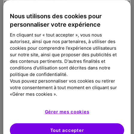
La déclaration suivante doit s’afficher sur toute
copie autorisée de tout ou partie du contenu du Site
Nous utilisons des cookies pour
: « COPYRIGHT © 2025 – Sanofi Winthrop Industrie
personnaliser votre expérience
– TOUS DROITS RÉSERVÉS. »
En cliquant sur « tout accepter », vous nous
L’usage autorisé d’éléments composant ou affichés
autorisez, ainsi que nos partenaires, à utiliser des
sur le Site ne doit pas conduire à une quelconque
cookies pour comprendre l’expérience utilisateurs
dénaturation, modification ou altération desdits
sur notre site, ainsi que proposer des publicités et
éléments.
des contenus pertinents. D'autres finalités et
Le groupe Sanofi, y compris la Société, se réservent
conditions d'utilisation sont décrites dans notre
le droit d’intenter des poursuites contre toute
politique de confidentialité.
Vous pouvez personnaliser vos cookies ou retirer
violation de leurs droits de propriété intellectuelle.
votre consentement à tout moment en cliquant sur
«Gérer mes cookies ».
Nature des informations
Les informations fournies sur le Site ne constituent
Gérer mes cookies
pas une incitation à prescrire ou à acheter des
médicaments ou autres spécialités
Tout accepter