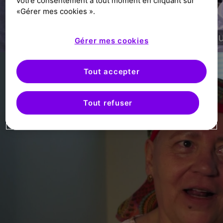
votre consentement à tout moment en cliquant sur
«Gérer mes cookies ».
é
La cohérence crée la confiance
5 min 38
r
Gérer mes cookies
i
e
Tout accepter
u
r
Tout refuser