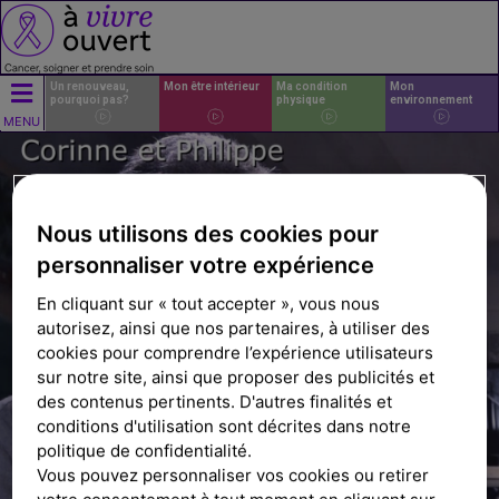
Un renouveau,
Mon être intérieur
Ma condition
Mon
pourquoi pas?
physique
environnement
M
MENU
o
n
Nous utilisons des cookies pour
ê
personnaliser votre expérience
t
En cliquant sur « tout accepter », vous nous
r
autorisez, ainsi que nos partenaires, à utiliser des
cookies pour comprendre l’expérience utilisateurs
e
sur notre site, ainsi que proposer des publicités et
des contenus pertinents. D'autres finalités et
i
conditions d'utilisation sont décrites dans notre
n
politique de confidentialité.
Vous pouvez personnaliser vos cookies ou retirer
t